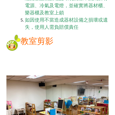
電源、冷氣及電燈，並確實將器材櫃、
樂器櫃及教室上鎖
如因使用不當造成器材設備之損壞或遺
失，使用人需負賠償責任
教室剪影