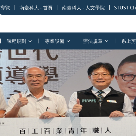
站導覽
南臺科大 - 首頁
南臺科大 - 人文學院
STUST Chi
課程規劃
專業設備
辦法規章
系上剪