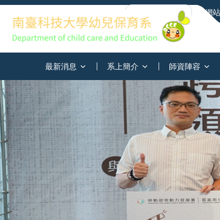
網
:::
最新消息
系上簡介
師資陣容