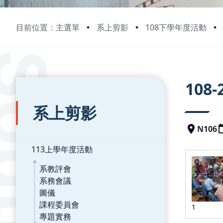
目前位置：主選單
系上剪影
108下學年度活動
:::
:::
10
系上剪影
N106
113上學年度活動
系教評會
系務會議
圖儀
課程委員會
1
專題實務