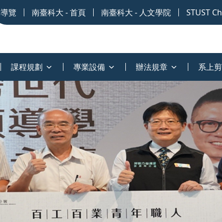
站導覽
南臺科大 - 首頁
南臺科大 - 人文學院
STUST Chi
課程規劃
專業設備
辦法規章
系上剪