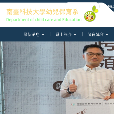
網
:::
最新消息
系上簡介
師資陣容