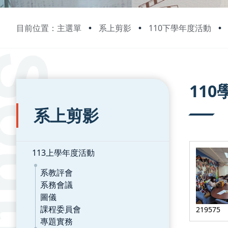
目前位置：主選單
系上剪影
110下學年度活動
:::
:::
11
系上剪影
113上學年度活動
系教評會
系務會議
圖儀
課程委員會
219575
專題實務