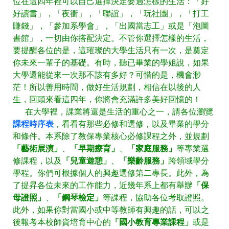
位在這四年裡可以自己選擇決定要過怎樣的生活：「好
好讀書」，「夜衝」，「聯誼」，「玩社團」，「打工
賺錢」，「參加系學會」，「出國當志工」或是「泡圖
書館」，一切由你搭配決定。不管你選擇怎樣的生活，
要提醒各位的是，這璀璨的大學生活只有一次，是奠定
你未來一輩子的基礎。有時，聽已畢業的學姐說，如果
大學還能從來一次那不該有多好？可惜的是，機會渺
茫！所以善用時間，做好生活規劃，相信在以後的人
生，回頭來看這四年，你將會充滿許多美好回憶的！
在大學裡，課業將還是生活的重心之一，請各位瀏覽
課程時序表
，看看有那些必修和選修，以及畢業的學分
和條件。本系除了教保專業核心必修課程之外，並規劃
「藝術展演」
、
「早期療育」
、
「家庭服務」
等專業選
修課程，以及
「兒童遊憩」
、
「樂齡服務」
跨領域學分
學程。你們可根據個人的興趣選修第二專長。此外，為
了提昇各位未來的工作能力，近幾年系上都有舉辦
「保
母證照」
、
「鋼琴檢定」
等課程，協助各位考取證照。
此外，如果你對當國小或中等教師有興趣的話，可以之
後報考本校師資培育中心的
「國小教育專業課程」
或是