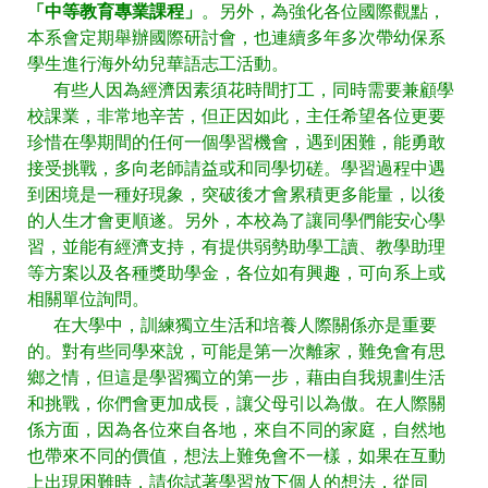
「中等教育專業課程」
。另外，為強化各位國際觀點，
本系會定期舉辦國際研討會，也連續多年多次帶幼保系
學生進行海外幼兒華語志工活動。
有些人因為經濟因素須花時間打工，同時需要兼顧學
校課業，非常地辛苦，但正因如此，主任希望各位更要
珍惜在學期間的任何一個學習機會，遇到困難，能勇敢
接受挑戰，多向老師請益或和同學切磋。學習過程中遇
到困境是一種好現象，突破後才會累積更多能量，以後
的人生才會更順遂。另外，本校為了讓同學們能安心學
習，並能有經濟支持，有提供弱勢助學工讀、教學助理
等方案以及各種獎助學金，各位如有興趣，可向系上或
相關單位詢問。
在大學中，訓練獨立生活和培養人際關係亦是重要
的。對有些同學來說，可能是第一次離家，難免會有思
鄉之情，但這是學習獨立的第一步，藉由自我規劃生活
和挑戰，你們會更加成長，讓父母引以為傲。在人際關
係方面，因為各位來自各地，來自不同的家庭，自然地
也帶來不同的價值，想法上難免會不一樣，如果在互動
上出現困難時，請你試著學習放下個人的想法，從同