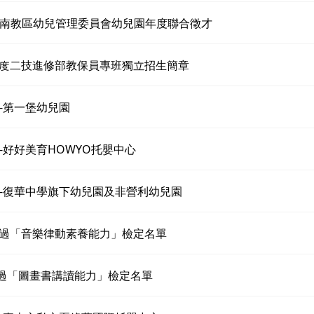
南教區幼兒管理委員會幼兒園年度聯合徵才
學年度二技進修部教保員專班獨立招生簡章
-第一堡幼兒園
-好好美育HOWYO托嬰中心
-復華中學旗下幼兒園及非營利幼兒園
 通過「音樂律動素養能力」檢定名單
通過「圖畫書講讀能力」檢定名單