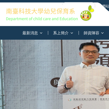
網
:::
最新消息
系上簡介
師資陣容