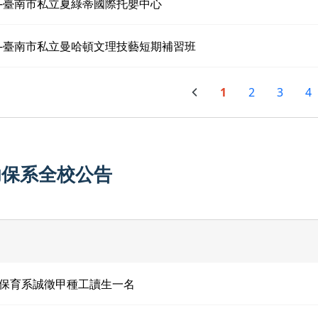
-臺南市私立夏綠蒂國際托嬰中心
-臺南市私立曼哈頓文理技藝短期補習班
1
2
3
4
幼保系全校公告
保育系誠徵甲種工讀生一名