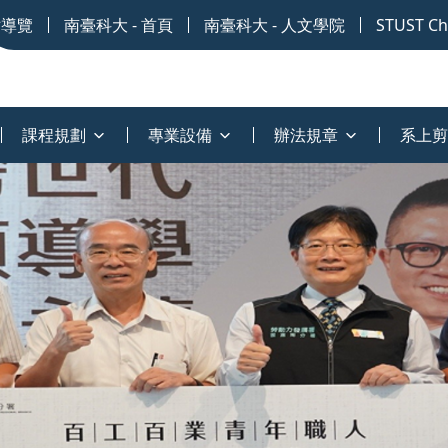
站導覽
南臺科大 - 首頁
南臺科大 - 人文學院
STUST Chi
課程規劃
專業設備
辦法規章
系上剪