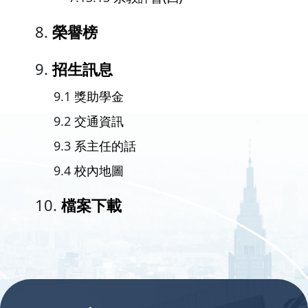
榮譽榜
招生訊息
獎助學金
交通資訊
系主任的話
校內地圖
檔案下載
:::