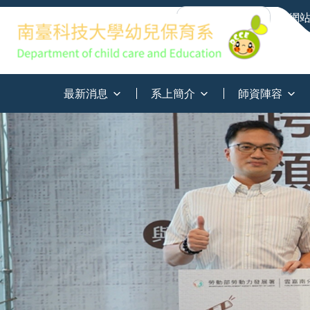
網
:::
最新消息
系上簡介
師資陣容