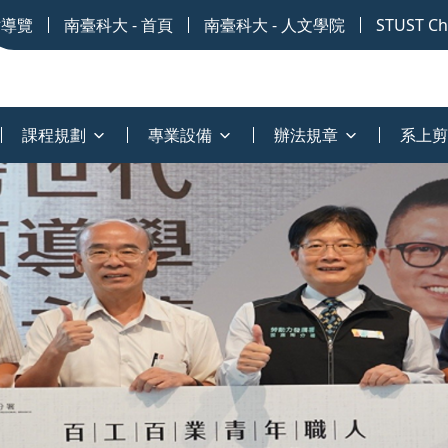
站導覽
南臺科大 - 首頁
南臺科大 - 人文學院
STUST Chi
課程規劃
專業設備
辦法規章
系上剪