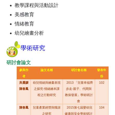
教學課程與活動設計
美感教育
情緒教育
幼兒繪畫分析
學術研究
研討會論文
參與作
論文名稱
研討會名稱
發表年
者
份
吳麗媛
幼兒情緒與繪畫表現
2013
「兒童幸福齊
102
陳春鳳
之探究
-
情緒繪本課
步走
-
親子、代間與
程之行動研究
教保發展」學術研討
會
陳春鳳
兒童產業經營與職涯
2015
第七屆嬰幼兒
104
之研究
健康與安全學術研討