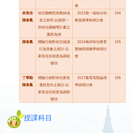
會
林美杏
幼兒園轉型與教師成
2015
第一屆桂台幼
104
陳春鳳
長之探究
-
以南部一
教發展學術研討會
所幼兒園輔導計畫之
園所為例
陳春鳳
體驗行銷對幼兒就讀
2016
兩岸幼兒教育
105
行為意象之探討
-
以
實物與前瞻學術研討
家長信任程度為調節
會
變項
丁學勤
體驗行銷對幼兒家長
2017
教育高階論壇
106
陳春鳳
選校意向之探討
-
以
學術研討會
家長信任程度為調節
變項
授課科目