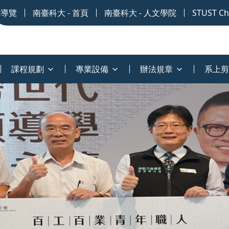
站導覽
南臺科大 - 首頁
南臺科大 - 人文學院
STUST Chi
課程規劃
專業設備
辦法規章
系上剪