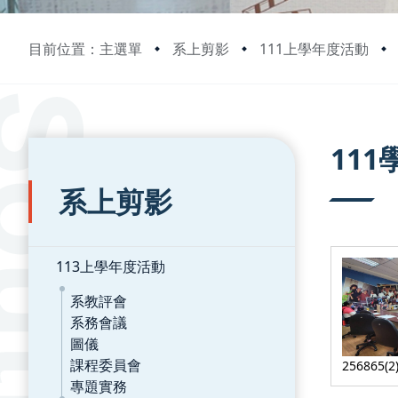
目前位置：主選單
系上剪影
111上學年度活動
:::
:::
11
系上剪影
113上學年度活動
系教評會
系務會議
圖儀
課程委員會
256865(2
專題實務