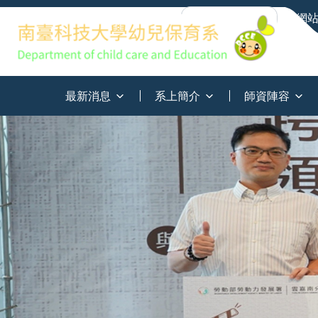
網
:::
最新消息
系上簡介
師資陣容