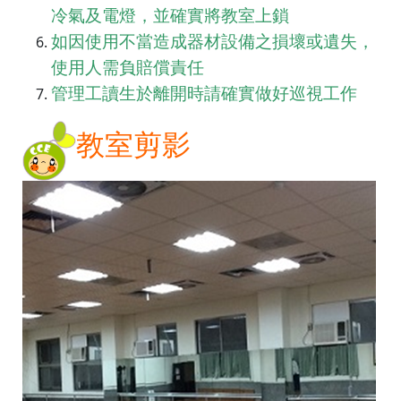
冷氣及電燈，並確實
將教室上鎖
如因使用不當造成器材設備之損壞或遺失，
使用人需負賠償
責任
管理工讀生於離開時請確
實做好巡
視工作
教室剪影