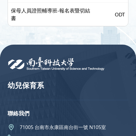
保母人員證照輔導班-報名表暨切結
ODT
書
:::
幼兒保育系
聯絡我們
71005 台南市永康區南台街一號 N105室