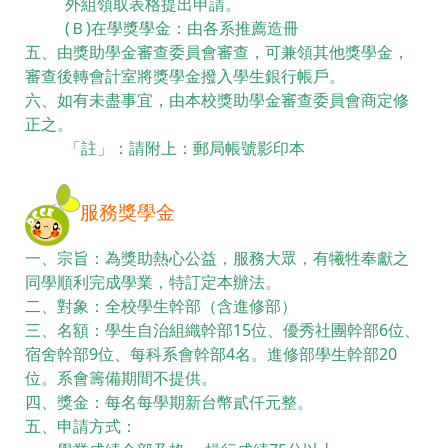
外組領取表格提出申請。
(Ｂ)在學獎學金：由各系推薦造冊
五、由獎助學金審查委員會審查，可兼領其他獎學金，
審查後轉會計室將獎學金撥入學生銀行帳戶。
六、如有未盡事宜，由本校獎助學金審查委員會商定修
正之。
「註」：請附上：郵局帳號影印本
服務獎學金
一、宗旨：為獎助熱心公益，服務大眾，有犧牲奉獻之
同學順利完成學業，特訂定本辦法。
二、對象：全校學生幹部（含進修部）
三、名額：學生自治組織幹部15位、優秀社團幹部6位、
宿舍幹部9位、每科系會幹部4名。進修部學生幹部20
位。系會籌備期間不提供。
四、獎金：每名每學期新台幣貳仟元整。
五、申請方式：