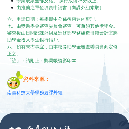
學業成績全部及格。 操行成績75分以上。
由推薦之單位填寫申請書（向課外組索取）
六、申請日期：每學期中公佈後兩週內辦理。
七、由獎助學金審查委員會審查，可兼領其他獎學金。
審查後由日間部課外組及進修部學務組造冊轉會計室將
助學金撥入學生銀行帳戶。
八、如有未盡事宜，由本校獎助學金審查委員會商定修
正之。
「註」：請附上：郵局帳號影印本
資料來源：
南臺科技大學學務處課外組
:::