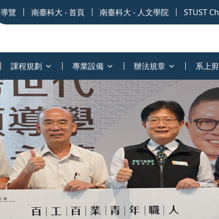
站導覽
南臺科大 - 首頁
南臺科大 - 人文學院
STUST Chi
課程規劃
專業設備
辦法規章
系上剪