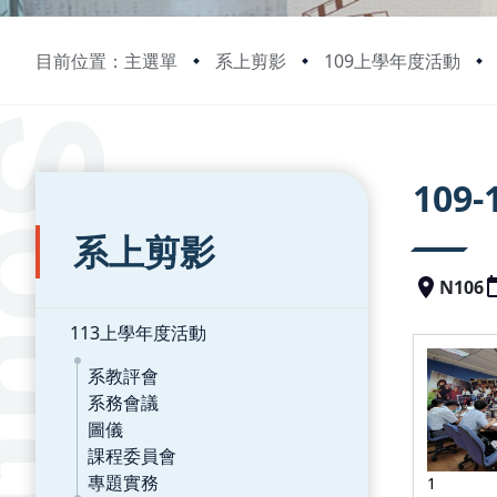
目前位置：主選單
系上剪影
109上學年度活動
:::
:::
10
系上剪影
N106
113上學年度活動
系教評會
系務會議
圖儀
課程委員會
專題實務
1