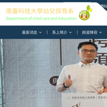
網
:::
最新消息
系上簡介
師資陣容