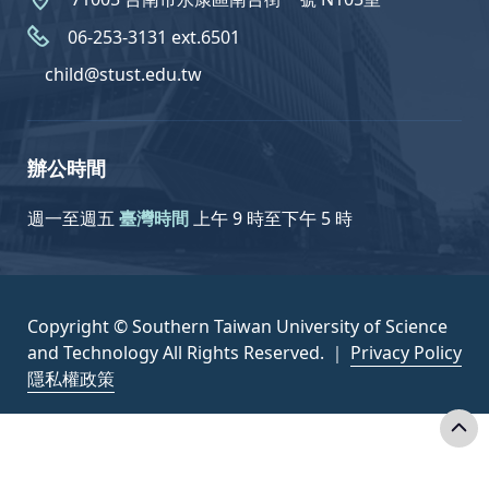
06-253-3131 ext.6501
child@stust.edu.tw
辦公時間
週一至週五
臺灣時間
上午 9 時至下午 5 時
Copyright © Southern Taiwan University of Science
and Technology All Rights Reserved. ｜
Privacy Policy
隱私權政策