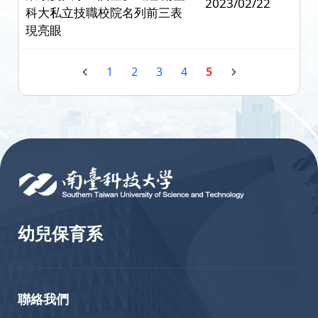
2023/02/22
科大私立技職校院名列前三表
現亮眼
1
2
3
4
5
:::
幼兒保育系
聯絡我們